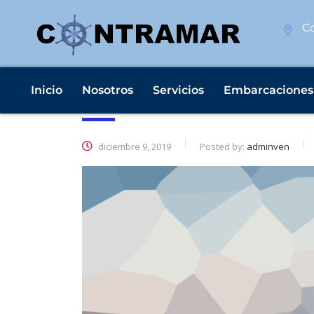
Co
Inicio
Nosotros
Servicios
Embarcaciones
A digital prescription for th
diciembre 9, 2019
Posted by:
adminven