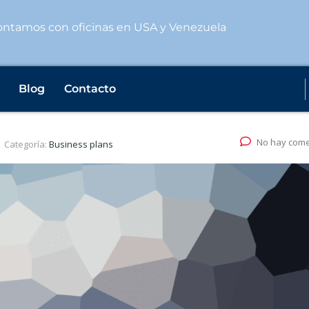
ntamos con oficinas en USA y Venezuela
Blog
Contacto
e pharma industry
No hay come
Categoría:
Business plans